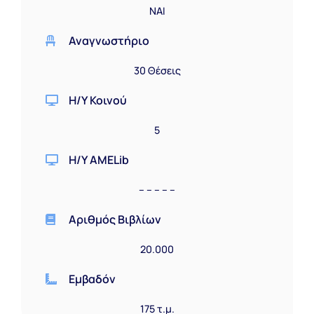
ΝΑΙ
Αναγνωστήριο
30 Θέσεις
Η/Υ Κοινού
5
Η/Υ AMELib
– – – – –
Αριθμός Βιβλίων
20.000
Εμβαδόν
175 τ.μ.