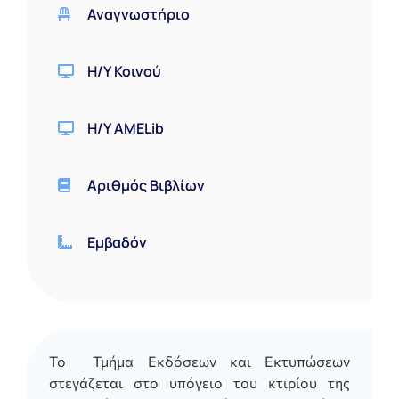
Αναγνωστήριο
Η/Υ Κοινού
Η/Υ AMELib
Αριθμός Βιβλίων
Εμβαδόν
Το
Τμήμ
α
Εκδόσεων
και
Εκτυ
π
ώσεων
στεγάζετ
αι
στο
υπ
όγειο
του
κτιρίου
της