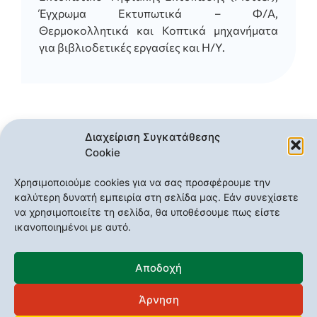
Έ
γχρωμ
α
Ε
κτυ
π
ωτικά
– Φ/Α,
Θ
ερμοκολ
λη
τικά
και
Κ
ο
π
τικά
μηχ
α
νήμ
ατα
γι
α βιβ
λιοδετικές
εργ
α
σίες και
Η/Υ
.
Εξυπηρετεί τις ανάγκες των
Διαχείριση Συγκατάθεσης
χρηστών των Τμημάτων:
Cookie
Χρησιμοποιούμε cookies για να σας προσφέρουμε την
καλύτερη δυνατή εμπειρία στη σελίδα μας. Εάν συνεχίσετε
να χρησιμοποιείτε τη σελίδα, θα υποθέσουμε πως είστε
ικανοποιημένοι με αυτό.
Αποδοχή
Με επιφύλαξη όλων των νόμιμων δικαιωμάτων | Copyright©2023 -
Άρνηση
Βιβλιοθήκη & Κέντρο Πληροφόρησης Πανεπιστημίου Πελοποννήσου