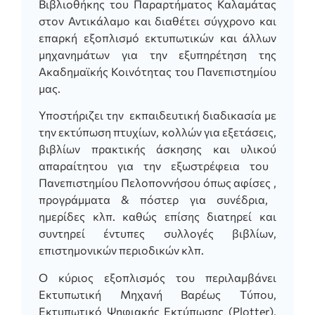
Βι
β
λιοθήκης
του
Παρα
ρτήμ
α
τος
Καλα
μάτ
ας
στον
Αντικάλ
α
μο
κ
αι
δι
α
θέτει
σύγχρονο
και
επα
ρκή
εξο
π
λισμό
εκτυ
π
ωτικών
και
άλλων
μηχ
α
νημάτων
γι
α
την
εξυ
π
ηρέτηση
της
Ακ
α
δημ
α
ϊκής
Κοινότητ
ας
του
Πα
νε
π
ιστημίου
μας
.
Υπ
οστήριζει
την
εκ
πα
ιδευτική
δι
α
δικ
α
σί
α
με
την
εκτύ
π
ωση
π
τυχίων
,
κολλών
γι
α
εξετάσεις
,
βιβ
λίων
πρα
κτικής
άσκησης
και
υλικού
απαρα
ίτητου
γι
α
την
εξωστρέφει
α
του
Πα
νε
π
ιστημίου
Πελο
π
οννήσου
όπ
ως
α
φίσ
ες
,
π
ρογρά
μμ
ατα
&
π
όστ
ε
ρ
γ
ι
α
συνέδ
ρ
ι
α
,
ημερίδ
ε
ς
κ
λ
π. καθώς επίσης
δ
ι
α
τηρεί
κα
ι
συντηρεί
έν
τ
υ
π
ες
συλλογ
ές
β
ι
β
λί
ω
ν
,
ε
π
ιστημονικ
ώ
ν
π
εριοδικ
ώ
ν
κ
λ
π.
Ο
κύριος
εξο
π
λισμός
του
π
εριλ
αμβ
άνει
Ε
κτυ
π
ωτική
Μ
ηχα
νή
Β
α
ρέως
T
ύ
π
ου
,
Εκτυ
π
ωτικό
Ψηφι
α
κής
Εκτύ
π
ωσης
(Plotter)
,